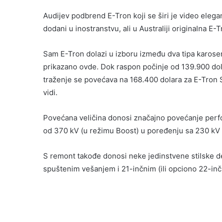
Audijev podbrend E-Tron koji se širi je video eleg
dodani u inostranstvu, ali u Australiji originalna E-
Sam E-Tron dolazi u izboru između dva tipa karoser
prikazano ovde. Dok raspon počinje od 139.900 dola
traženje se povećava na 168.400 dolara za E-Tron 
vidi.
Povećana veličina donosi značajno povećanje perf
od 370 kV (u režimu Boost) u poređenju sa 230 kV 
S remont takođe donosi neke jedinstvene stilske det
spuštenim vešanjem i 21-inčnim (ili opciono 22-in