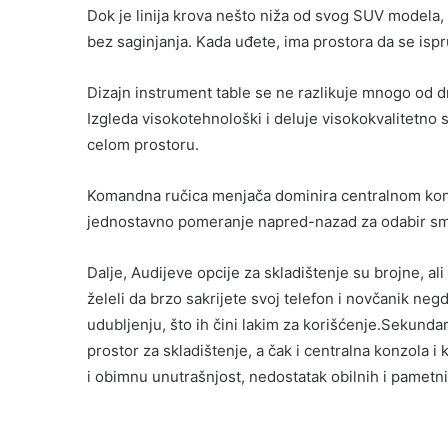
Dok je linija krova nešto niža od svog SUV modela, 
bez saginjanja. Kada uđete, ima prostora da se ispr
Dizajn instrument table se ne razlikuje mnogo od d
Izgleda visokotehnološki i deluje visokokvalitetno s
celom prostoru.
Komandna ručica menjača dominira centralnom konzol
jednostavno pomeranje napred-nazad za odabir smera
Dalje, Audijeve opcije za skladištenje su brojne, a
želeli da brzo sakrijete svoj telefon i novčanik n
udubljenju, što ih čini lakim za korišćenje.Sekunda
prostor za skladištenje, a čak i centralna konzola 
i obimnu unutrašnjost, nedostatak obilnih i pametni