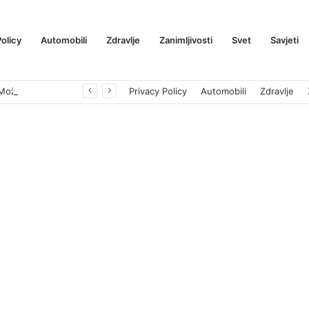
Policy
Automobili
Zdravlje
Zanimljivosti
Svet
Savjeti
Prognoza cene XRP-a za avgust 2026: Može li da dostigne 1,50 dolara? ￼
Privacy Policy
Automobili
Zdravlje