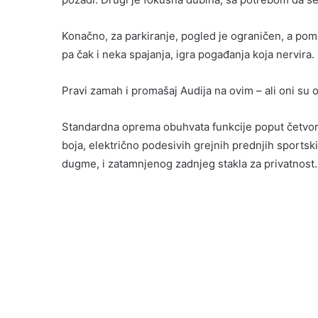
Konačno, za parkiranje, pogled je ograničen, a pome
pa čak i neka spajanja, igra pogađanja koja nervira.
Pravi zamah i promašaj Audija na ovim – ali oni su 
Standardna oprema obuhvata funkcije poput četvor
boja, električno podesivih grejnih prednjih sportski
dugme, i zatamnjenog zadnjeg stakla za privatnost.