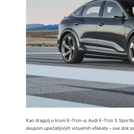
Kao dragulj u kruni E-Tron-a, Audi E-Tron S Sport
skupom upečatljivijih vizuelnih efekata – sve dok se