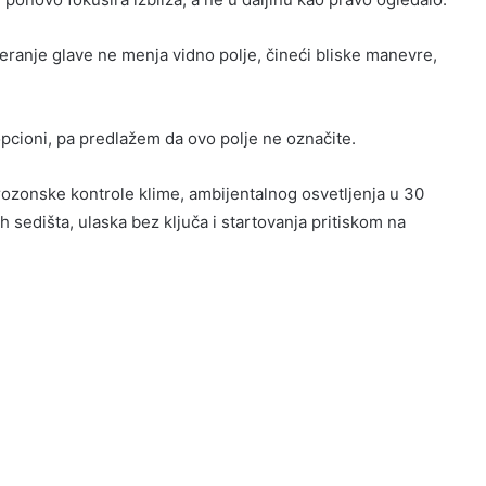
ranje glave ne menja vidno polje, čineći bliske manevre,
opcioni, pa predlažem da ovo polje ne označite.
ozonske kontrole klime, ambijentalnog osvetljenja u 30
h sedišta, ulaska bez ključa i startovanja pritiskom na