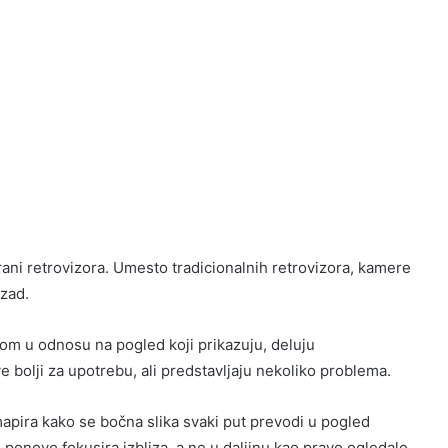
rani retrovizora. Umesto tradicionalnih retrovizora, kamere
azad.
om u odnosu na pogled koji prikazuju, deluju
 bolji za upotrebu, ali predstavljaju nekoliko problema.
mapira kako se bočna slika svaki put prevodi u pogled
ponovo fokusira izbliza, a ne u daljinu kao pravo ogledalo.