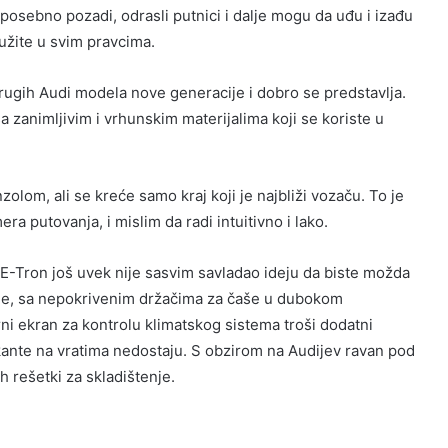
posebno pozadi, odrasli putnici i dalje mogu da uđu i izađu
užite u svim pravcima.
rugih Audi modela nove generacije i dobro se predstavlja.
a zanimljivim i vrhunskim materijalima koji se koriste u
om, ali se kreće samo kraj koji je najbliži vozaču. To je
 putovanja, i mislim da radi intuitivno i lako.
li E-Tron još uvek nije sasvim savladao ideju da biste možda
egde, sa nepokrivenim držačima za čaše u dubokom
rni ekran za kontrolu klimatskog sistema troši dodatni
i kante na vratima nedostaju. S obzirom na Audijev ravan pod
h rešetki za skladištenje.