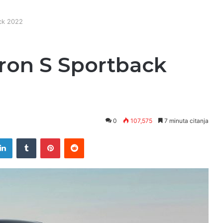
ck 2022
ron S Sportback
0
107,575
7 minuta citanja
LinkedIn
Tumblr
Pinterest
Reddit