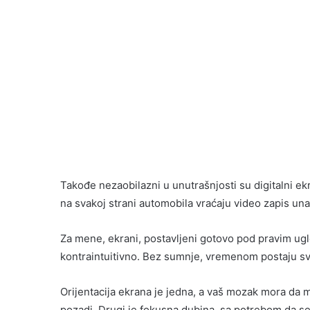
Takođe nezaobilazni u unutrašnjosti su digitalni ek
na svakoj strani automobila vraćaju video zapis un
Za mene, ekrani, postavljeni gotovo pod pravim ugl
kontraintuitivno. Bez sumnje, vremenom postaju sve
Orijentacija ekrana je jedna, a vaš mozak mora da 
pozadi. Drugi je fokusna dubina, sa potrebom da se 