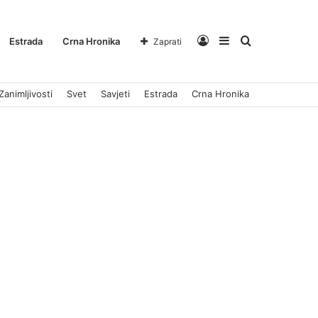
Log
Sidebar
Pretraga
Estrada
Crna Hronika
Zaprati
Zanimljivosti
Svet
Savjeti
Estrada
Crna Hronika
In
za