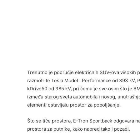
Trenutno je područje električnih SUV-ova visokih 
razmotrite Tesla Model I Performance od 393 kV, P
kDrive50 od 385 kV, pri čemu je sve osim što je BMV 
između starog sveta automobila i novog, unutrašnjo
elementi ostavljaju prostor za poboljšanje.
Što se tiče prostora, E-Tron Sportback odgovara na
prostora za putnike, kako napred tako i pozadi.