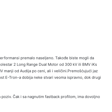
performansi premalo naseljeno. Takođe biste mogli da
olestar 2 Long Range Dual Motor od 300 kV ili BMV iKs
manji od Audija po ceni, ali i veličini.Premošćujući jaz
st E-Tron-a dobija neke stvari veoma ispravno, dok drugi
 poziv. Čak i sa nagnutim fastback profilom, ima dovoljno