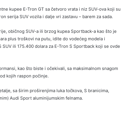
antne kupee E-Tron GT sa četvoro vrata i niz SUV-ova koji su
Tron serija SUV vozila i dalje vri zastavu – barem za sada.
ije, običnog SUV-a ili brzog kupea Sportback-a kao što je
ra plus troškovi na putu, idite do vodećeg modela i
S SUV ili 175.400 dolara za E-Tron S Sportback koji se ovde
ormansi, kao što biste i očekivali, sa maksimalnom snagom
od kojih raspon počinje.
alje, sa širim proširenjima luka točkova, S branicima,
čnim) Audi Sport aluminijumskim felnama.